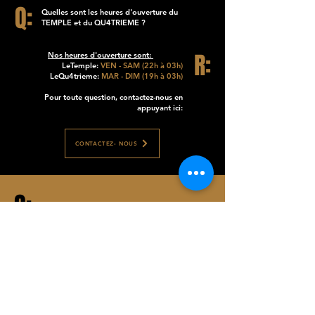
Q:
Quelles sont les heures d'ouverture du
TEMPLE et du QU4TRIEME ?
R:
Nos heures d'ouverture sont:
LeTemple:
VEN - SAM (22h à 03h)
LeQu4trieme:
MAR - DIM (19h à 03h)
Pour toute question, contactez-nous en
appuyant ici:
CONTACTEZ- NOUS
Q:
Est-ce qu'il y a des cocktails au bar LeTemple ?
R:
Au bar LeTemple et au Qu4trieme, nous
proposons une variété de cocktails.
Vous pouvez découvrir nos menus, en
cliquant sur le bouton juste ici:
NOS MENUS