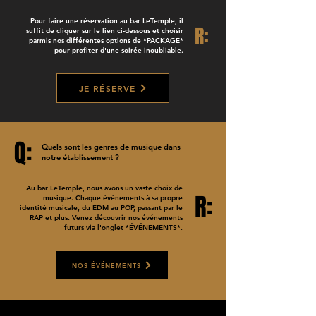
Pour faire une réservation au bar LeTemple, il
R:
suffit de cliquer sur le lien ci-dessous et choisir
parmis nos différentes options de *PACKAGE*
pour profiter d'une soirée inoubliable.
JE RÉSERVE
Q:
Quels sont les genres de musique dans
notre établissement ?
Au bar LeTemple, nous avons un vaste choix de
R:
musique. Chaque événements à sa propre
identité musicale, du EDM au POP, passant par le
RAP et plus. Venez découvrir nos événements
futurs via l'onglet *ÉVÉNEMENTS*.
NOS ÉVÉNEMENTS