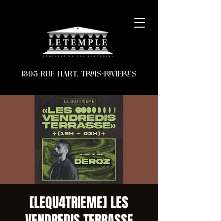
1395 RUE HART, TROIS-RIVIERES
[LEQU4TRIEME] LES
VENDREDIS TERRASSE