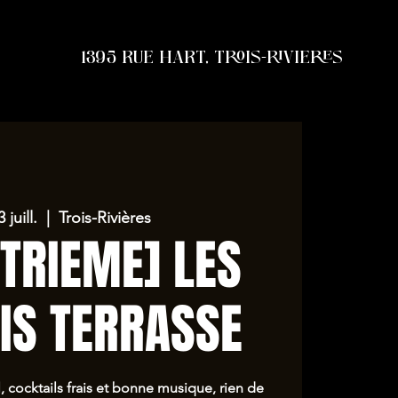
1395 RUE HART, TROIS-RIVIERES
 juill.
  |  
Trois-Rivières
TRIEME] LES
IS TERRASSE
, cocktails frais et bonne musique, rien de