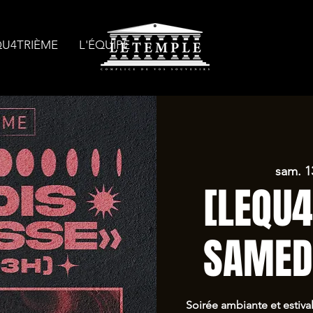
QU4TRIÈME
L'ÉQUIPE
sam. 13
[LEQU4
SAMED
Soirée ambiante et estival