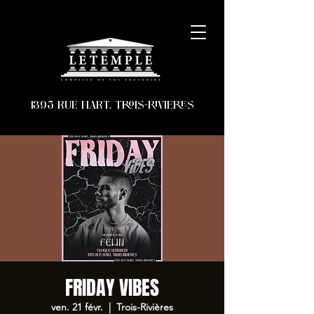
1395 RUE HART, TROIS-RIVIERES
FRIDAY VIBES
ven. 21 févr.
  |  
Trois-Rivières