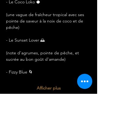
- Le Coco Loko 🥥
(une vague de fraîcheur tropical avec ses 
pointe de saveur à la noix de coco et de 
pêche)
- Le Sunset Lover 🌅
(note d’agrumes, pointe de pêche, et 
sucrée au bon goût d’amande)
- Fizzy Blue 🌀
Afficher plus
Partager cet événement