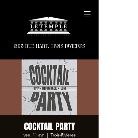
1395 RUE HART, TROIS-RIVIERES
COCKTAIL PARTY
ven. 11 avr.
  |  
Trois-Rivières